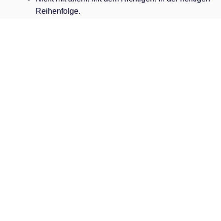
Reihenfolge.
Kundenstimmen
Jens P.
Selbstständig, 
"Meine körperliche Verfassung ist viel besser geworden.
Ich bin nach dem Mittagessen nicht mehr müde und 
muss mich nicht mehr erst durch ein Tief kämpfen. 
Nach nun fast 6 Monaten Zusammenarbeit kann ich nu